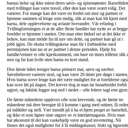
barnas helse og ikke minst deres søvn- og spisemønster. Barseltide
med tvillinger kan være travel, eller den kan være svært rolig. Det
varierer. For mange kan det være en fordel om mor og partner er
hjemme sammen så lenge som mulig, slik at man kan bli kjent med
barna, dele opplevelsene og avlaste hverandre. Vår erfaring i
Tvillingforeningen er at de aller fleste familier har nytte av at begge
foreldre er hjemme i starten. Om man etter fødsel ser at det ikke er
behov, kan man melde fra til nav om dette, og partner kan gå ut i
jobb igjen. De ekstra tvillingukene man får i forbindelse med
permisjonen kan tas ut av partner i denne perioden. Hjelp fra
familie/venner er ofte kjærkomment, om bare en times trilletur slik a
mor og far kan hvile uten barna en kort stund.
Den første tiden trenger barna primært mat, søvn og nærhet.
Søvnbehovet varierer stort, og kan være 20 timer per døgn i starten
Hvis barna sover lenge kan det være mulighet for at foreldrene ogs
kan sove litt på dagen. Det krever dog at man lar husarbeidet forbli
ugjort, og faktisk legger seg ned i stedet – ofte lettere sagt enn gjort
De første månedene oppleves ofte som krevende, og de første tre
månedene må dere beregne til å komme i gang med rutiner, få orde
på måltider og stell. Vær innstilt på å ha et hjem preget av barseltid,
og ikke et som ligner siste utgave av et interiørmagasin. Hvis man
har økonomi til det kan vaskehjelp være en god investering. Nå
finnes det også muligheter for å få middagskasser, frukt og lignend