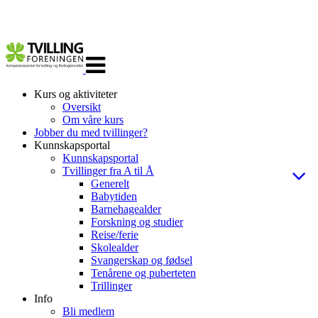
Veksle
navigasjon
Kurs og aktiviteter
Oversikt
Om våre kurs
Jobber du med tvillinger?
Kunnskapsportal
Kunnskapsportal
Tvillinger fra A til Å
Generelt
Babytiden
Barnehagealder
Forskning og studier
Reise/ferie
Skolealder
Svangerskap og fødsel
Tenårene og puberteten
Trillinger
Info
Bli medlem