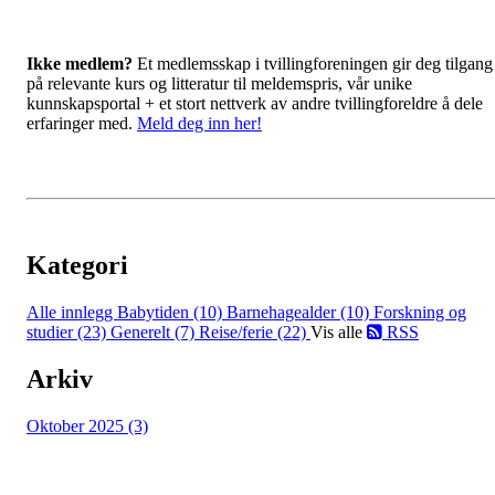
Ikke medlem?
Et medlemsskap i tvillingforeningen gir deg tilgang
på relevante kurs og litteratur til meldemspris, vår unike
kunnskapsportal + et stort nettverk av andre tvillingforeldre å dele
erfaringer med.
Meld deg inn her!
Kategori
Alle innlegg
Babytiden (10)
Barnehagealder (10)
Forskning og
studier (23)
Generelt (7)
Reise/ferie (22)
Vis alle
RSS
Arkiv
Oktober 2025 (3)