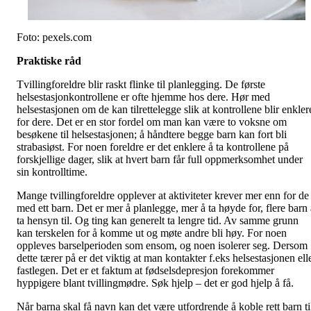
Foto: pexels.com
Praktiske råd
Tvillingforeldre blir raskt flinke til planlegging. De første
helsestasjonkontrollene er ofte hjemme hos dere. Hør med
helsestasjonen om de kan tilrettelegge slik at kontrollene blir enkler
for dere. Det er en stor fordel om man kan være to voksne om
besøkene til helsestasjonen; å håndtere begge barn kan fort bli
strabasiøst. For noen foreldre er det enklere å ta kontrollene på
forskjellige dager, slik at hvert barn får full oppmerksomhet under
sin kontrolltime.
Mange tvillingforeldre opplever at aktiviteter krever mer enn for de
med ett barn. Det er mer å planlegge, mer å ta høyde for, flere barn 
ta hensyn til. Og ting kan generelt ta lengre tid. Av samme grunn
kan terskelen for å komme ut og møte andre bli høy. For noen
oppleves barselperioden som ensom, og noen isolerer seg. Dersom
dette tærer på er det viktig at man kontakter f.eks helsestasjonen ell
fastlegen. Det er et faktum at fødselsdepresjon forekommer
hyppigere blant tvillingmødre. Søk hjelp – det er god hjelp å få.
Når barna skal få navn kan det være utfordrende å koble rett barn ti