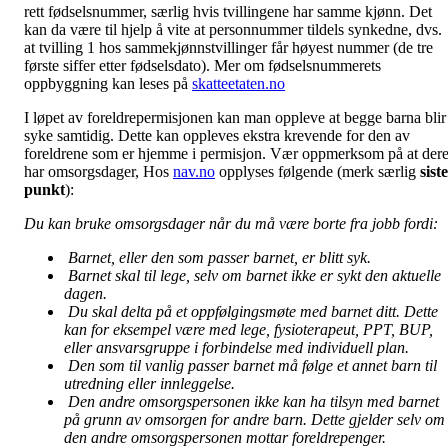
rett fødselsnummer, særlig hvis tvillingene har samme kjønn. Det
kan da være til hjelp å vite at personnummer tildels synkedne, dvs.
at tvilling 1 hos sammekjønnstvillinger får høyest nummer (de tre
første siffer etter fødselsdato). Mer om fødselsnummerets
oppbyggning kan leses på
skatteetaten.no
I løpet av foreldrepermisjonen kan man oppleve at begge barna blir
syke samtidig. Dette kan oppleves ekstra krevende for den av
foreldrene som er hjemme i permisjon. Vær oppmerksom på at der
har omsorgsdager, Hos
nav.no
opplyses følgende (merk særlig
siste
punkt
):
Du kan bruke omsorgsdager når du må være borte fra jobb fordi:
Barnet, eller den som passer barnet, er blitt syk.
Barnet skal til lege, selv om barnet ikke er sykt den aktuelle
dagen.
Du skal delta på et oppfølgingsmøte med barnet ditt. Dette
kan for eksempel være med lege, fysioterapeut, PPT, BUP,
eller ansvarsgruppe i forbindelse med individuell plan.
Den som til vanlig passer barnet må følge et annet barn til
utredning eller innleggelse.
Den andre omsorgspersonen ikke kan ha tilsyn med barnet
på grunn av omsorgen for andre barn. Dette gjelder selv om
den andre omsorgspersonen mottar foreldrepenger.