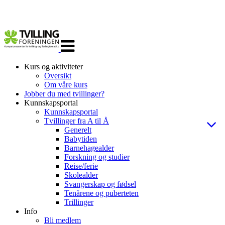
Veksle
navigasjon
Kurs og aktiviteter
Oversikt
Om våre kurs
Jobber du med tvillinger?
Kunnskapsportal
Kunnskapsportal
Tvillinger fra A til Å
Generelt
Babytiden
Barnehagealder
Forskning og studier
Reise/ferie
Skolealder
Svangerskap og fødsel
Tenårene og puberteten
Trillinger
Info
Bli medlem