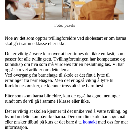
Foto: pexels
Noe av det som opptar tvillingforeldre ved skolestart er om barna
skal gå i samme klasse eller ikke.
Det er viktig å være klar over at her finnes det ikke en fasit, som
passer for alle tvillingsett. Tvillingforeningen har kompetanse og
kunnskap om hva som må vurderes før en beslutning tas. Vi har
også skrevet artikler om dette tema.
Ved overgang fra barnehage til skole er det fint å lytte til
erfaringer fra barnehagen. Men det er også viktig å lytte til
foreldrenes ønsker, de kjenner tross alt sine barn best.
Etter som som barna blir eldre, kan de også ha egne meninger
rundt om de vil gå i samme i klasse eller ikke.
Det er viktig at skolen kjenner til det unike ved å være tvilling, og
hvordan dette kan påvirke barna. Dersom din skole har spørsmål
eller ønsker tilbud på kurs er det bare å ta
kontakt
med oss for mer
informasjon.