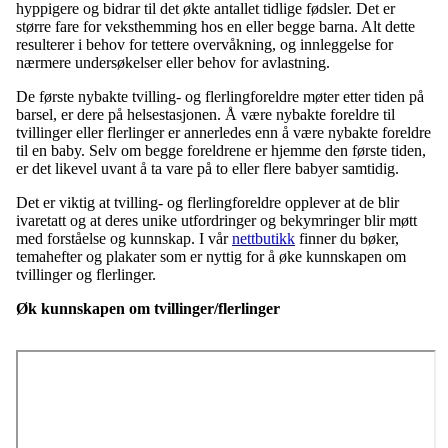
hyppigere og bidrar til det økte antallet tidlige fødsler. Det er
større fare for veksthemming hos en eller begge barna. Alt dette
resulterer i behov for tettere overvåkning, og innleggelse for
nærmere undersøkelser eller behov for avlastning.
De første nybakte tvilling- og flerlingforeldre møter etter tiden på
barsel, er dere på helsestasjonen. Å være nybakte foreldre til
tvillinger eller flerlinger er annerledes enn å være nybakte foreldre
til en baby. Selv om begge foreldrene er hjemme den første tiden,
er det likevel uvant å ta vare på to eller flere babyer samtidig.
Det er viktig at tvilling- og flerlingforeldre opplever at de blir
ivaretatt og at deres unike utfordringer og bekymringer blir møtt
med forståelse og kunnskap. I vår
nettbutikk
finner du bøker,
temahefter og plakater som er nyttig for å øke kunnskapen om
tvillinger og flerlinger.
Øk kunnskapen om tvillinger/flerlinger