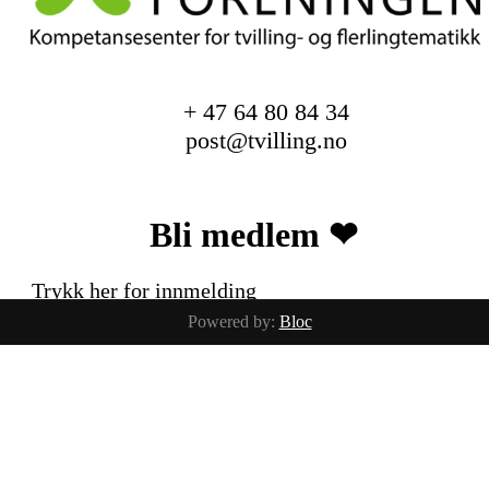
+ 47 64 80 84 34
post@tvilling.no
Bli medlem ❤︎
Trykk her for innmelding
Powered by:
Bloc
Facebook
Instagram
Alle baby og barnebilder er tatt av
fotografix studios