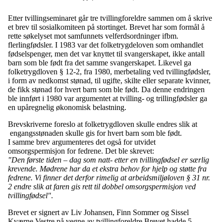
Etter tvillingseminaret går tre tvillingforeldre sammen om å skrive
et brev til sosialkomiteen på stortinget. Brevet har som formål å
rette søkelyset mot samfunnets velferdsordninger ifbm.
flerlingfødsler. I 1983 var det folketrygdeloven som omhandlet
fødselspenger, men det var knyttet til svangerskapet, ikke antall
barn som ble født fra det samme svangerskapet. Likevel ga
folketrygdloven § 12-2, fra 1980, merbetaling ved tvillingfødsler,
i form av nedkomst stønad, til ugifte, skilte eller separate kvinner,
de fikk stønad for hvert barn som ble født. Da denne endringen
ble innført i 1980 var argumentet at tvilling- og trillingfødsler ga
en upåregnelig økonomisk belastning.
Brevskriverne foreslo at folketrygdloven skulle endres slik at
engangsstønaden skulle gis for hvert barn som ble født.
I samme brev argumenteres det også for utvidet
omsorgspermisjon for fedrene. Det ble skrevet:
"Den første tiden – dag som natt- etter en tvillingfødsel er særlig
krevende. Mødrene har da et ekstra behov for hjelp og støtte fra
fedrene. Vi finner det derfor rimelig at arbeidsmiljøloven § 31 nr.
2 endre slik at faren gis rett til dobbel omsorgspermisjon ved
tvillingfødsel"
.
Brevet er signert av Liv Johansen, Finn Sommer og Sissel
Kværne Vestre på vegne av tvillingforeldre.Brevet hadde 5