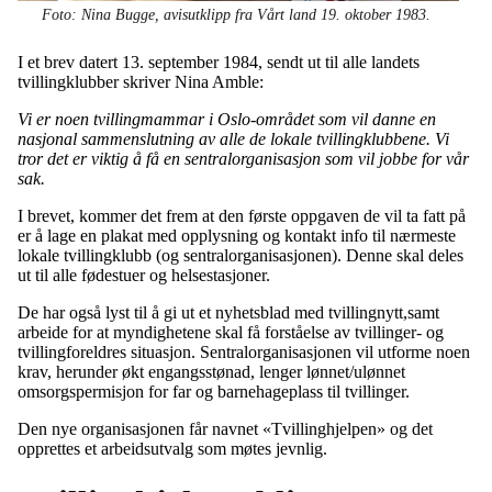
Foto: Nina Bugge, avisutklipp fra Vårt land 19. oktober 1983.
I et brev datert 13. september 1984, sendt ut til alle landets
tvillingklubber skriver Nina Amble:
Vi er noen tvillingmammar i Oslo-området som vil danne en
nasjonal sammenslutning av alle de lokale tvillingklubbene. Vi
tror det er viktig å få en sentralorganisasjon som vil jobbe for vår
sak.
I brevet, kommer det frem at den første oppgaven de vil ta fatt på
er å lage en plakat med opplysning og kontakt info til nærmeste
lokale tvillingklubb (og sentralorganisasjonen). Denne skal deles
ut til alle fødestuer og helsestasjoner.
De har også lyst til å gi ut et nyhetsblad med tvillingnytt,samt
arbeide for at myndighetene skal få forståelse av tvillinger- og
tvillingforeldres situasjon. Sentralorganisasjonen vil utforme noen
krav, herunder økt engangsstønad, lenger lønnet/ulønnet
omsorgspermisjon for far og barnehageplass til tvillinger.
Den nye organisasjonen får navnet «Tvillinghjelpen» og det
opprettes et arbeidsutvalg som møtes jevnlig.