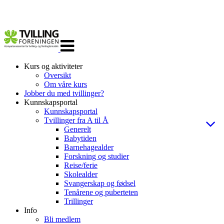
Veksle
navigasjon
Kurs og aktiviteter
Oversikt
Om våre kurs
Jobber du med tvillinger?
Kunnskapsportal
Kunnskapsportal
Tvillinger fra A til Å
Generelt
Babytiden
Barnehagealder
Forskning og studier
Reise/ferie
Skolealder
Svangerskap og fødsel
Tenårene og puberteten
Trillinger
Info
Bli medlem