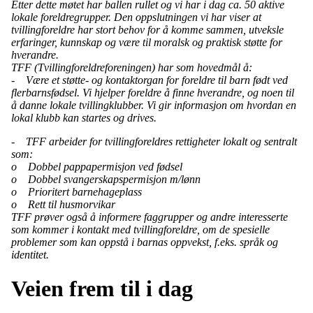
Etter dette møtet har ballen rullet og vi har i dag ca. 50 aktive
lokale foreldregrupper. Den oppslutningen vi har viser at
tvillingforeldre har stort behov for å komme sammen, utveksle
erfaringer, kunnskap og være til moralsk og praktisk støtte for
hverandre.
TFF (Tvillingforeldreforeningen) har som hovedmål å:
- Være et støtte- og kontaktorgan for foreldre til barn født ved
flerbarnsfødsel. Vi hjelper foreldre å finne hverandre, og noen til
å danne lokale tvillingklubber. Vi gir informasjon om hvordan en
lokal klubb kan startes og drives.
- TFF arbeider for tvillingforeldres rettigheter lokalt og sentralt
som:
o Dobbel pappapermisjon ved fødsel
o Dobbel svangerskapspermisjon m/lønn
o Prioritert barnehageplass
o Rett til husmorvikar
TFF prøver også å informere faggrupper og andre interesserte
som kommer i kontakt med tvillingforeldre, om de spesielle
problemer som kan oppstå i barnas oppvekst, f.eks. språk og
identitet.
Veien frem til i dag