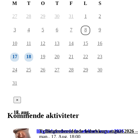
M
T
O
T
F
L
S
27
28
29
30
31
1
2
3
4
5
6
7
8
9
10
11
12
13
14
15
16
17
18
19
20
21
22
23
24
25
26
27
28
29
30
31
×
×
17. aug.
18. aug.
Kommende aktiviteter
Tvillingforberedende fødselskurs august 2026
Tvillingforberedende fødselskurs august 2026
Tvillingforberedende fødselskurs august 2026
man., 17. Aug, 18:00