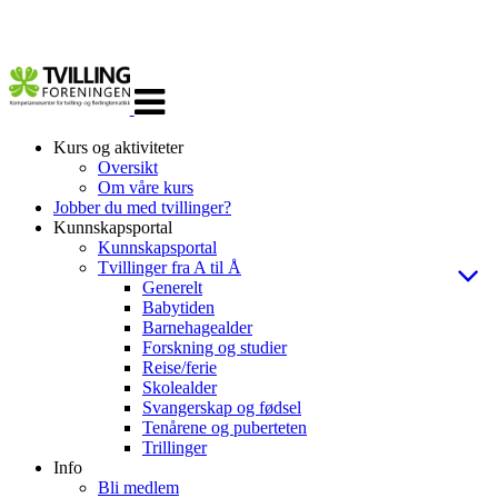
Veksle
navigasjon
Kurs og aktiviteter
Oversikt
Om våre kurs
Jobber du med tvillinger?
Kunnskapsportal
Kunnskapsportal
Tvillinger fra A til Å
Generelt
Babytiden
Barnehagealder
Forskning og studier
Reise/ferie
Skolealder
Svangerskap og fødsel
Tenårene og puberteten
Trillinger
Info
Bli medlem