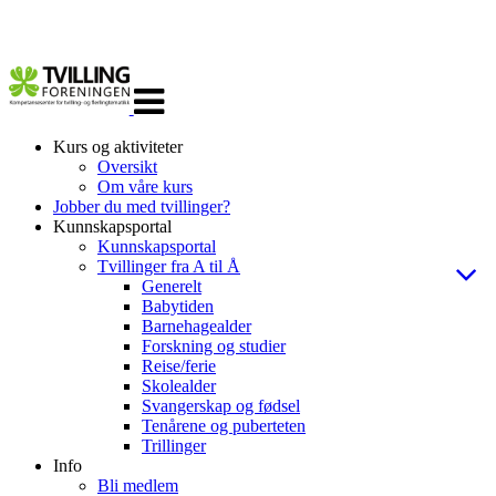
Veksle
navigasjon
Kurs og aktiviteter
Oversikt
Om våre kurs
Jobber du med tvillinger?
Kunnskapsportal
Kunnskapsportal
Tvillinger fra A til Å
Generelt
Babytiden
Barnehagealder
Forskning og studier
Reise/ferie
Skolealder
Svangerskap og fødsel
Tenårene og puberteten
Trillinger
Info
Bli medlem