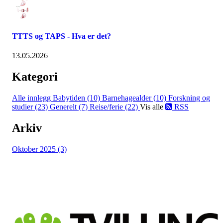
TTTS og TAPS - Hva er det?
13.05.2026
Kategori
Alle innlegg
Babytiden (10)
Barnehagealder (10)
Forskning og
studier (23)
Generelt (7)
Reise/ferie (22)
Vis alle
RSS
Arkiv
Oktober 2025 (3)