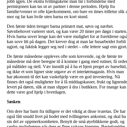
jobb igjen. De ekstra tvillingukene man får i forbindelse med
permisjonen kan tas ut av partner i denne perioden. Hjelp fra
familie/venner er ofte kjærkomment, om bare en times trilletur slik a
mor og far kan hvile uten barna en kort stund.
Den første tiden trenger barna primært mat, søvn og nærhet.
Søvnbehovet varierer stort, og kan være 20 timer per døgn i starten
Hvis barna sover lenge kan det være mulighet for at foreldrene ogs
kan sove litt på dagen. Det krever dog at man lar husarbeidet forbli
ugjort, og faktisk legger seg ned i stedet – ofte lettere sagt enn gjort
De første månedene oppleves ofte som krevende, og de første tre
månedene må dere beregne til å komme i gang med rutiner, få orde
på måltider og stell. Vær innstilt på å ha et hjem preget av barseltid,
og ikke et som ligner siste utgave av et interiørmagasin. Hvis man
har økonomi til det kan vaskehjelp være en god investering. Nå
finnes det også muligheter for å få middagskasser, frukt og lignend
levert på døren, slik at man slipper å dra i butikken. For mange kan
dette være god hjelp i hverdagen.
Søsken
Om dere har barn fra tidligere er det viktig at disse ivaretas. De har
også fått snudd livet på hodet med tvillingenes ankomst, og skal ha
sin del av oppmerksomheten. Benytt de små øyeblikkene godt, og
særlig mulighetene når dere er flere voksne hjemme. Besteforeldre