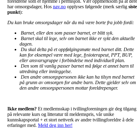
foreldrene som er hjemme i permisjon. Vær oppmerksom på at der
har omsorgsdager, Hos
nav.no
opplyses følgende (merk særlig
siste
punkt
):
Du kan bruke omsorgsdager når du må være borte fra jobb fordi:
Barnet, eller den som passer barnet, er blitt syk.
Barnet skal til lege, selv om barnet ikke er sykt den aktuelle
dagen.
Du skal delta på et oppfølgingsmøte med barnet ditt. Dette
kan for eksempel være med lege, fysioterapeut, PPT, BUP,
eller ansvarsgruppe i forbindelse med individuell plan.
Den som til vanlig passer barnet må følge et annet barn til
utredning eller innleggelse.
Den andre omsorgspersonen ikke kan ha tilsyn med barnet
på grunn av omsorgen for andre barn. Dette gjelder selv om
den andre omsorgspersonen mottar foreldrepenger.
Ikke medlem?
Et medlemsskap i tvillingforeningen gir deg tilgang
på relevante kurs og litteratur til meldemspris, vår unike
kunnskapsportal + et stort nettverk av andre tvillingforeldre å dele
erfaringer med.
Meld deg inn her!