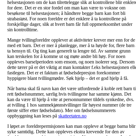
helsestasjonen om de kan tilrettelegge slik at kontrollene blir enkler
for dere. Det er en stor fordel om man kan være to voksne om
besøkene til helsestasjonen; å håndtere begge barn kan fort bli
strabasiøst. For noen foreldre er det enklere å ta kontrollene på
forskjellige dager, slik at hvert barn får full oppmerksomhet under
sin kontrolltime.
Mange tvillingforeldre opplever at aktiviteter krever mer enn for de
med ett barn. Det er mer å planlegge, mer å ta høyde for, flere barn 
ta hensyn til. Og ting kan generelt ta lengre tid. Av samme grunn
kan terskelen for å komme ut og møte andre bli høy. For noen
oppleves barselperioden som ensom, og noen isolerer seg. Dersom
dette tærer på er det viktig at man kontakter f.eks helsestasjonen ell
fastlegen. Det er et faktum at fødselsdepresjon forekommer
hyppigere blant tvillingmødre. Søk hjelp – det er god hjelp å få.
Når barna skal få navn kan det være utfordrende å koble rett barn ti
rett fødselsnummer, særlig hvis tvillingene har samme kjønn. Det
kan da være til hjelp å vite at personnummer tildels synkedne, dvs.
at tvilling 1 hos sammekjønnstvillinger får høyest nummer (de tre
første siffer etter fødselsdato). Mer om fødselsnummerets
oppbyggning kan leses på
skatteetaten.no
I løpet av foreldrepermisjonen kan man oppleve at begge barna blir
syke samtidig. Dette kan oppleves ekstra krevende for den av