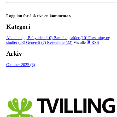
Logg inn for å skrive en kommentar.
Kategori
Alle innlegg
Babytiden (10)
Barnehagealder (10)
Forskning og
studier (23)
Generelt (7)
Reise/ferie (22)
Vis alle
RSS
Arkiv
Oktober 2025 (3)