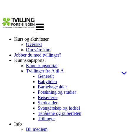
Veksle
navigasjon
Kurs og aktiviteter
Oversikt
Om våre kurs
Jobber du med tvillinger?
Kunnskapsportal
Kunnskapsportal
Tvillinger fra A til Å
Generelt
Babytiden
Barnehagealder
Forskning og studier
Reise/ferie
Skolealder
Svangerskap og fødsel
Tenårene og puberteten
Trillinger
Info
Bli medlem