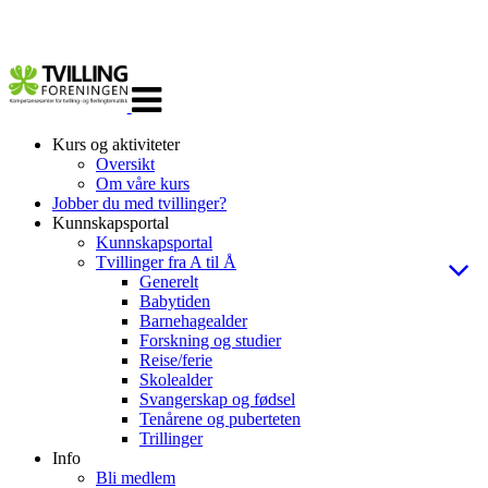
Veksle
navigasjon
Kurs og aktiviteter
Oversikt
Om våre kurs
Jobber du med tvillinger?
Kunnskapsportal
Kunnskapsportal
Tvillinger fra A til Å
Generelt
Babytiden
Barnehagealder
Forskning og studier
Reise/ferie
Skolealder
Svangerskap og fødsel
Tenårene og puberteten
Trillinger
Info
Bli medlem