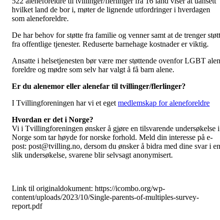
522 aleneforeldre til tvillinger/flerlinger fra 16 land viser at uansett
hvilket land de bor i, møter de lignende utfordringer i hverdagen
som aleneforeldre.
De har behov for støtte fra familie og venner samt at de trenger støt
fra offentlige tjenester. Reduserte barnehage kostnader er viktig.
Ansatte i helsetjenesten bør være mer støttende ovenfor LGBT ale
foreldre og mødre som selv har valgt å få barn alene.
Er du alenemor eller alenefar til tvillinger/flerlinger?
I Tvillingforeningen har vi et eget
medlemskap for aleneforeldre
Hvordan er det i Norge?
Vi i Tvillingforeningen ønsker å gjøre en tilsvarende undersøkelse i
Norge som tar høyde for norske forhold. Meld din interesse på e-
post: post@tvilling.no, dersom du ønsker å bidra med dine svar i e
slik undersøkelse, svarene blir selvsagt anonymisert.
Link til originaldokument: https://icombo.org/wp-
content/uploads/2023/10/Single-parents-of-multiples-survey-
report.pdf