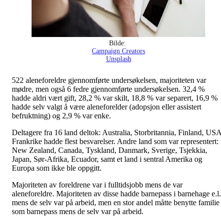
Bilde:
Campaign Creators
Unsplash
522 aleneforeldre gjennomførte undersøkelsen, majoriteten var
mødre, men også 6 fedre gjennomførte undersøkelsen. 32,4 %
hadde aldri vært gift, 28,2 % var skilt, 18,8 % var separert, 16,9 %
hadde selv valgt å være aleneforelder (adopsjon eller assistert
befruktning) og 2,9 % var enke.
Deltagere fra 16 land deltok: Australia, Storbritannia, Finland, USA
Frankrike hadde flest besvarelser. Andre land som var representert:
New Zealand, Canada, Tyskland, Danmark, Sverige, Tsjekkia,
Japan, Sør-Afrika, Ecuador, samt et land i sentral Amerika og
Europa som ikke ble oppgitt.
Majoriteten av foreldrene var i fulltidsjobb mens de var
aleneforeldre. Majoriteten av disse hadde barnepass i barnehage e.l.
mens de selv var på arbeid, men en stor andel måtte benytte familie
som barnepass mens de selv var på arbeid.