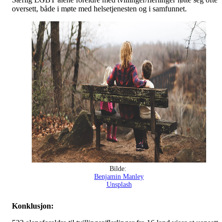
oversett, både i møte med helsetjenesten og i samfunnet.
Bilde:
Benjamin Manley
Unsplash
Konklusjon: