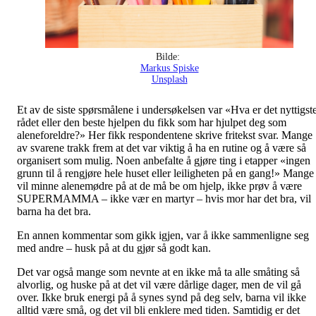
Bilde:
Markus Spiske
Unsplash
Et av de siste spørsmålene i undersøkelsen var «Hva er det nyttigst
rådet eller den beste hjelpen du fikk som har hjulpet deg som
aleneforeldre?» Her fikk respondentene skrive fritekst svar. Mange
av svarene trakk frem at det var viktig å ha en rutine og å være så
organisert som mulig. Noen anbefalte å gjøre ting i etapper «ingen
grunn til å rengjøre hele huset eller leiligheten på en gang!» Mange
vil minne alenemødre på at de må be om hjelp, ikke prøv å være
SUPERMAMMA – ikke vær en martyr – hvis mor har det bra, vil
barna ha det bra.
En annen kommentar som gikk igjen, var å ikke sammenligne seg
med andre – husk på at du gjør så godt kan.
Det var også mange som nevnte at en ikke må ta alle småting så
alvorlig, og huske på at det vil være dårlige dager, men de vil gå
over. Ikke bruk energi på å synes synd på deg selv, barna vil ikke
alltid være små, og det vil bli enklere med tiden. Samtidig er det