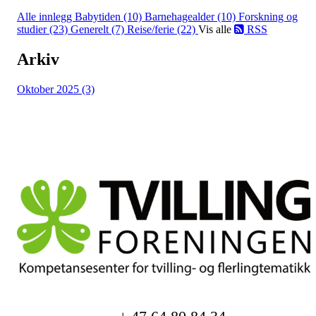
Alle innlegg
Babytiden (10)
Barnehagealder (10)
Forskning og
studier (23)
Generelt (7)
Reise/ferie (22)
Vis alle
RSS
Arkiv
Oktober 2025 (3)