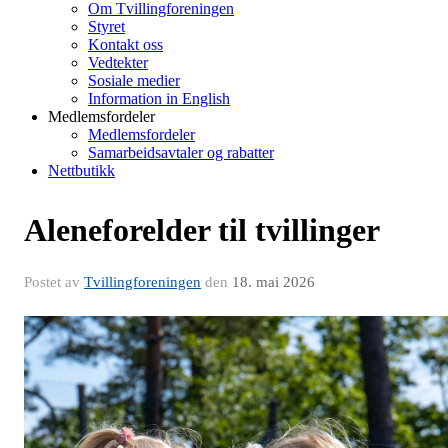
Om Tvillingforeningen
Styret
Kontakt oss
Vedtekter
Sosiale medier
Information in English
Medlemsfordeler
Medlemsfordeler
Samarbeidsavtaler og rabatter
Nettbutikk
Aleneforelder til tvillinger
Postet av
Tvillingforeningen
den
18. mai 2026