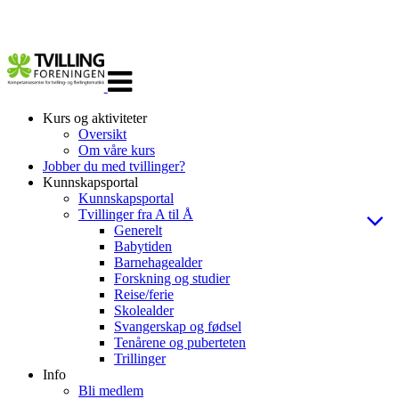
Veksle
navigasjon
Kurs og aktiviteter
Oversikt
Om våre kurs
Jobber du med tvillinger?
Kunnskapsportal
Kunnskapsportal
Tvillinger fra A til Å
Generelt
Babytiden
Barnehagealder
Forskning og studier
Reise/ferie
Skolealder
Svangerskap og fødsel
Tenårene og puberteten
Trillinger
Info
Bli medlem