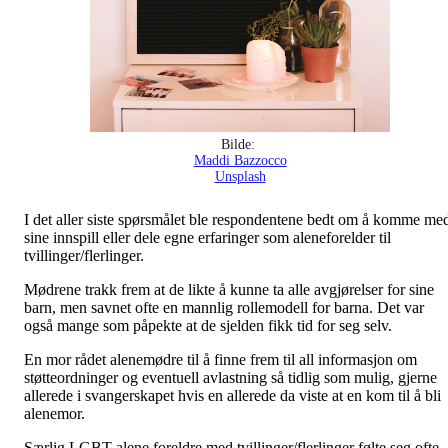
Bilde:
Maddi Bazzocco
Unsplash
I det aller siste spørsmålet ble respondentene bedt om å komme me
sine innspill eller dele egne erfaringer som aleneforelder til
tvillinger/flerlinger.
Mødrene trakk frem at de likte å kunne ta alle avgjørelser for sine
barn, men savnet ofte en mannlig rollemodell for barna. Det var
også mange som påpekte at de sjelden fikk tid for seg selv.
En mor rådet alenemødre til å finne frem til all informasjon om
støtteordninger og eventuell avlastning så tidlig som mulig, gjerne
allerede i svangerskapet hvis en allerede da viste at en kom til å bli
alenemor.
Særlig LGBT alene foreldre med tvillinger/flerlinger følte seg ofte