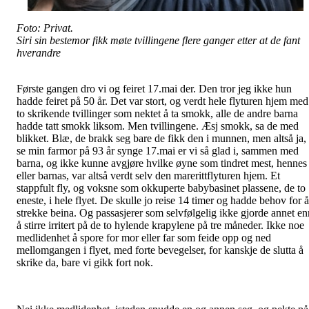
Foto: Privat.
Siri sin bestemor fikk møte tvillingene flere ganger etter at de fant
hverandre
Første gangen dro vi og feiret 17.mai der. Den tror jeg ikke hun
hadde feiret på 50 år. Det var stort, og verdt hele flyturen hjem med
to skrikende tvillinger som nektet å ta smokk, alle de andre barna
hadde tatt smokk liksom. Men tvillingene. Æsj smokk, sa de med
blikket. Blæ, de brakk seg bare de fikk den i munnen, men altså ja,
se min farmor på 93 år synge 17.mai er vi så glad i, sammen med
barna, og ikke kunne avgjøre hvilke øyne som tindret mest, hennes
eller barnas, var altså verdt selv den marerittflyturen hjem. Et
stappfult fly, og voksne som okkuperte babybasinet plassene, de to
eneste, i hele flyet. De skulle jo reise 14 timer og hadde behov for å
strekke beina. Og passasjerer som selvfølgelig ikke gjorde annet en
å stirre irritert på de to hylende krapylene på tre måneder. Ikke noe
medlidenhet å spore for mor eller far som feide opp og ned
mellomgangen i flyet, med forte bevegelser, for kanskje de slutta å
skrike da, bare vi gikk fort nok.