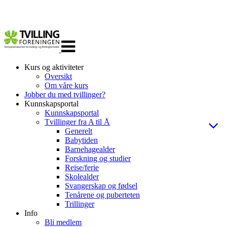
Veksle
navigasjon
Kurs og aktiviteter
Oversikt
Om våre kurs
Jobber du med tvillinger?
Kunnskapsportal
Kunnskapsportal
Tvillinger fra A til Å
Generelt
Babytiden
Barnehagealder
Forskning og studier
Reise/ferie
Skolealder
Svangerskap og fødsel
Tenårene og puberteten
Trillinger
Info
Bli medlem