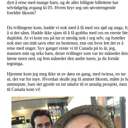
dyrt å reise med mange barn, og de aller billigste billettene har
selvfølgelig avgang kl 05. Hvem bryr seg om søvntrengende
foreldre liksom?
Da tvillingene kom, hadde vi nok med å få med oss sjøl og unga, f
å si det sånn. Hadde ikke sjans til å få grabba med oss en eneste lit
duplobit. At vi kom oss på tur er utrolig nok i seg selv, og forteller
nok mer om mitt savn etter en bestemor, enn om hvor lett det er å
reise med unger. Syv ganger reiste vi til Canada på to år, jeg,
mannen min og seks barn, derav tvillinger som var tre måneder den
første turen ned, og fem måneder den andre turen, ja du forstår
tegninga.
Hjemme kom jeg meg ikke ut av døra en gang, med twinsa, en tur
ut, det var for mye. Hvordan skulle jeg få ammet liksom, måtte jo h
ammepute, bare det gjorde en tur uttafor til et umulig prosjekt, men
til Canada kom vi!