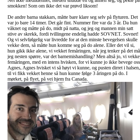
Nei ikke medlidenhet, isteden snudde en og annen seg, og pekte på
smokken! Som om ikke det var prøvd liksom!
De andre barna stakkars, måtte bare klare seg selv på flyturen. Det
var jo bare 14 timer. Det går fint. Nummer fire var da 3 år. Da hun
våknet og måtte på do, midt på natta, og jeg og mannen min satt
stive av skrekk, fordi tvillingene endelig hadde SOVNET. Sovnet!
Og vi selvfølgelig var livredde for at den minste bevegelsen skulle
vekke dem, så måtte hun komme seg på do alene. Eller det vil si,
hun gikk ikke alene, vi vekket femåringen, når jeg tenker på det må
jeg nesten spørre, var det barnemishandling? Men altså jo, vi vekke
femåringen, med en intens hvisken, for vi kunne jo ikke bevege oss
Agnes, Agnes hvisket vi så høyt vi kunne, og pusten dirret i halsen,
til vi fikk vekket henne så hun kunne følge 3 åringen på do. I
mørket, på flyet, på vei hjem fra Canada.