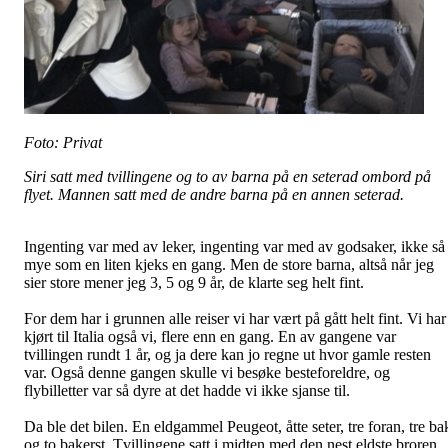
Foto: Privat
Siri satt med tvillingene og to av barna på en seterad ombord på
flyet. Mannen satt med de andre barna på en annen seterad.
Ingenting var med av leker, ingenting var med av godsaker, ikke så
mye som en liten kjeks en gang. Men de store barna, altså når jeg
sier store mener jeg 3, 5 og 9 år, de klarte seg helt fint.
For dem har i grunnen alle reiser vi har vært på gått helt fint. Vi har
kjørt til Italia også vi, flere enn en gang. En av gangene var
tvillingen rundt 1 år, og ja dere kan jo regne ut hvor gamle resten
var. Også denne gangen skulle vi besøke besteforeldre, og
flybilletter var så dyre at det hadde vi ikke sjanse til.
Da ble det bilen. En eldgammel Peugeot, åtte seter, tre foran, tre ba
og to bakerst. Tvillingene satt i midten med den nest eldste broren