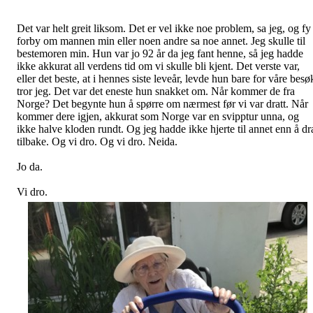
Det var helt greit liksom. Det er vel ikke noe problem, sa jeg, og fy
forby om mannen min eller noen andre sa noe annet. Jeg skulle til
bestemoren min. Hun var jo 92 år da jeg fant henne, så jeg hadde
ikke akkurat all verdens tid om vi skulle bli kjent. Det verste var,
eller det beste, at i hennes siste leveår, levde hun bare for våre besø
tror jeg. Det var det eneste hun snakket om. Når kommer de fra
Norge? Det begynte hun å spørre om nærmest før vi var dratt. Når
kommer dere igjen, akkurat som Norge var en svipptur unna, og
ikke halve kloden rundt. Og jeg hadde ikke hjerte til annet enn å dr
tilbake. Og vi dro. Og vi dro. Neida.
Jo da.
Vi dro.