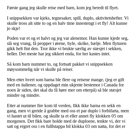
Første gang jeg skulle reise med barn, kom jeg beredt til flyet.
I snippsekken var kjeks, tegnesaker, spill, duplo, aktivitetshefter. Vi
skulle tross alt sitte to og en halv time innestengt i et fly! Alt kunne
jo skje!
Poden var et og et halvt og jeg var alenemor. Han kunne kjede seg,
slå seg vrang, få propper i ørene, hyle, skrike, bælje. Men flyturen
gikk helt fint den. Tror ikke vi brukte særlig av stæsjet i sekken,
heller. Det meste har jeg sikkert enda, for her kastes intet.
Så kom barn nummer to, og fortsatt pakket vi snippsekken
møysommelig når vi skulle på reiser.
Men etter hvert som barna ble flere og reisene mange, (jeg er gift
med en italiener, og oppdaget min ukjente bestemor i Canada for
noen år siden, det skal du få høre mer om etterpå) så ble stæsjet
mindre og mindre.
Etter at nummer fire kom til verden, fikk ikke barna en sekk en
gang, men vi greide å grabbe med oss et par duplo i forbifarta, men
vi hastet ut til bilen, og skulle ta et eller annet fly klokken 05 om
morgenen. Det fikk bare holde med de duploene, tenkte vi, der vi
satt og ergret oss i en fulllstappa bil klokka 03 om natta, for det er