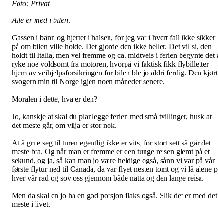
Foto: Privat
Alle er med i bilen
.
Gassen i bånn og hjertet i halsen, for jeg var i hvert fall ikke sikker
på om bilen ville holde. Det gjorde den ikke heller. Det vil si, den
holdt til Italia, men vel fremme og ca. midtveis i ferien begynte det 
ryke noe voldsomt fra motoren, hvorpå vi faktisk fikk flybilletter
hjem av veihjelpsforsikringen for bilen ble jo aldri ferdig. Den kjørt
svogern min til Norge igjen noen måneder senere.
Moralen i dette, hva er den?
Jo, kanskje at skal du planlegge ferien med små tvillinger, husk at
det meste går, om vilja er stor nok.
At å grue seg til turen egentlig ikke er vits, for stort sett så går det
meste bra. Og når man er fremme er den tunge reisen glemt på et
sekund, og ja, så kan man jo være heldige også, sånn vi var på vår
første flytur ned til Canada, da var flyet nesten tomt og vi lå alene 
hver vår rad og sov oss gjennom både natta og den lange reisa.
Men da skal en jo ha en god porsjon flaks også. Slik det er med det
meste i livet.