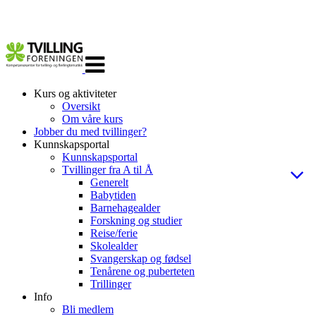
Veksle
navigasjon
Kurs og aktiviteter
Oversikt
Om våre kurs
Jobber du med tvillinger?
Kunnskapsportal
Kunnskapsportal
Tvillinger fra A til Å
Generelt
Babytiden
Barnehagealder
Forskning og studier
Reise/ferie
Skolealder
Svangerskap og fødsel
Tenårene og puberteten
Trillinger
Info
Bli medlem