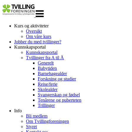
Veksle
navigasjon
Kurs og aktiviteter
Oversikt
Om våre kurs
Jobber du med tvillinger?
Kunnskapsportal
Kunnskapsportal
Tvillinger fra A til Å
Generelt
Babytiden
Barnehagealder
Forskning og studier
Reise/ferie
Skolealder
Svangerskap og fødsel
Tenårene og puberteten
Trillinger
Info
Bli medlem
Om Tvillingforeningen
Styret
Kontakt oss