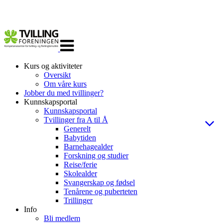
Veksle
navigasjon
Kurs og aktiviteter
Oversikt
Om våre kurs
Jobber du med tvillinger?
Kunnskapsportal
Kunnskapsportal
Tvillinger fra A til Å
Generelt
Babytiden
Barnehagealder
Forskning og studier
Reise/ferie
Skolealder
Svangerskap og fødsel
Tenårene og puberteten
Trillinger
Info
Bli medlem