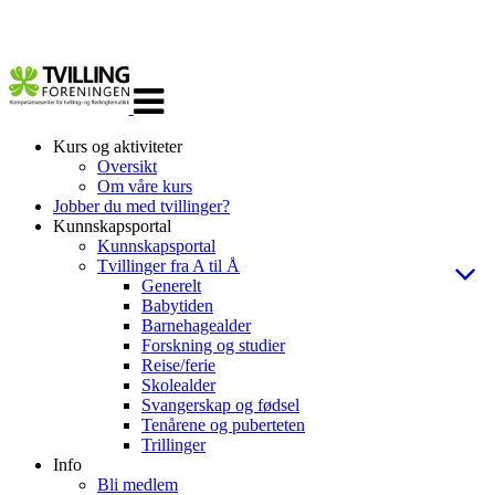
Veksle
navigasjon
Kurs og aktiviteter
Oversikt
Om våre kurs
Jobber du med tvillinger?
Kunnskapsportal
Kunnskapsportal
Tvillinger fra A til Å
Generelt
Babytiden
Barnehagealder
Forskning og studier
Reise/ferie
Skolealder
Svangerskap og fødsel
Tenårene og puberteten
Trillinger
Info
Bli medlem