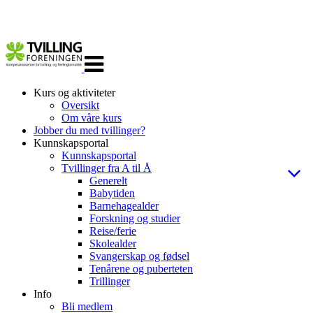
Veksle
navigasjon
Kurs og aktiviteter
Oversikt
Om våre kurs
Jobber du med tvillinger?
Kunnskapsportal
Kunnskapsportal
Tvillinger fra A til Å
Generelt
Babytiden
Barnehagealder
Forskning og studier
Reise/ferie
Skolealder
Svangerskap og fødsel
Tenårene og puberteten
Trillinger
Info
Bli medlem