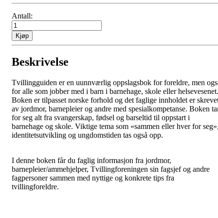
Antall:
Kjøp
Beskrivelse
Tvillingguiden er en uunnværlig oppslagsbok for foreldre, men ogs
for alle som jobber med i barn i barnehage, skole eller helsevesenet
Boken er tilpasset norske forhold og det faglige innholdet er skreve
av jordmor, barnepleier og andre med spesialkompetanse. Boken ta
for seg alt fra svangerskap, fødsel og barseltid til oppstart i
barnehage og skole. Viktige tema som «sammen eller hver for seg»
identitetsutvikling og ungdomstiden tas også opp.
I denne boken får du faglig informasjon fra jordmor,
barnepleier/ammehjelper, Tvillingforeningen sin fagsjef og andre
fagpersoner sammen med nyttige og konkrete tips fra
tvillingforeldre.