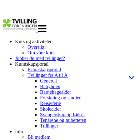
Veksle
navigasjon
Kurs og aktiviteter
Oversikt
Om våre kurs
Jobber du med tvillinger?
Kunnskapsportal
Kunnskapsportal
Tvillinger fra A til Å
Generelt
Babytiden
Barnehagealder
Forskning og studier
Reise/ferie
Skolealder
Svangerskap og fødsel
Tenårene og puberteten
Trillinger
Info
Bli medlem