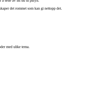
sette av litt tid til påfyll.
 skaper det rommet som kan gi nettopp det.
oder med ulike tema.