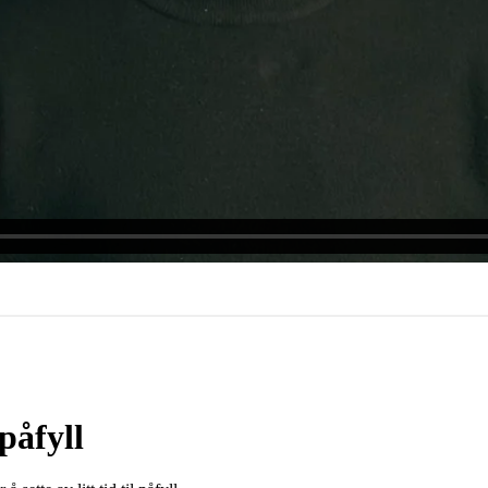
påfyll