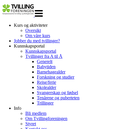
Veksle
navigasjon
Kurs og aktiviteter
Oversikt
Om våre kurs
Jobber du med tvillinger?
Kunnskapsportal
Kunnskapsportal
Tvillinger fra A til Å
Generelt
Babytiden
Barnehagealder
Forskning og studier
Reise/ferie
Skolealder
Svangerskap og fødsel
Tenårene og puberteten
Trillinger
Info
Bli medlem
Om Tvillingforeningen
Styret
Kontakt oss