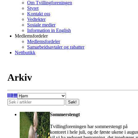
Om Tvillingforeningen
Styret
Kontakt oss
Vedtekter
Sosiale medier
Information in English
Medlemsfordeler
Medlemsfordeler
Samarbeidsavtaler og rabatter
Nettbutikk
Arkiv
Søk!
Sommerstengt
Tvillingforeningen har sommerstengt på
kontoret i hele juli, og de første ukene i augus
vil vi ha redusert bemanning, det innebærer a