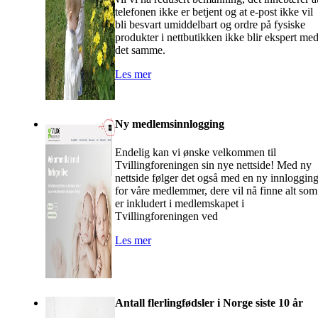
telefonen ikke er betjent og at e-post ikke vil
bli besvart umiddelbart og ordre på fysiske
produkter i nettbutikken ikke blir ekspert me
det samme.
Les mer
Ny medlemsinnlogging
Endelig kan vi ønske velkommen til
Tvillingforeningen sin nye nettside! Med ny
nettside følger det også med en ny innloggin
for våre medlemmer, dere vil nå finne alt som
er inkludert i medlemskapet i
Tvillingforeningen ved
Les mer
Antall flerlingfødsler i Norge siste 10 år