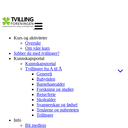
Veksle
navigasjon
Kurs og aktiviteter
Oversikt
Om våre kurs
Jobber du med tvillinger?
Kunnskapsportal
Kunnskapsportal
Tvillinger fra A til Å
Generelt
Babytiden
Barnehagealder
Forskning og studier
Reise/ferie
Skolealder
Svangerskap og fødsel
Tenårene og puberteten
Trillinger
Info
Bli medlem