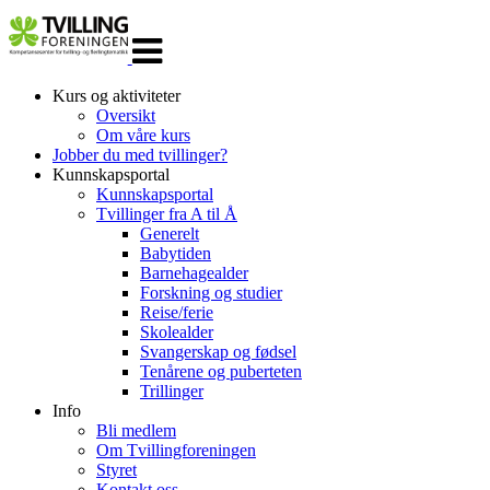
Veksle
navigasjon
Kurs og aktiviteter
Oversikt
Om våre kurs
Jobber du med tvillinger?
Kunnskapsportal
Kunnskapsportal
Tvillinger fra A til Å
Generelt
Babytiden
Barnehagealder
Forskning og studier
Reise/ferie
Skolealder
Svangerskap og fødsel
Tenårene og puberteten
Trillinger
Info
Bli medlem
Om Tvillingforeningen
Styret
Kontakt oss