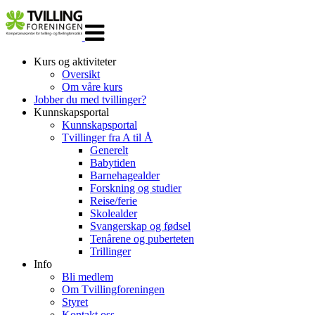
Veksle
navigasjon
Kurs og aktiviteter
Oversikt
Om våre kurs
Jobber du med tvillinger?
Kunnskapsportal
Kunnskapsportal
Tvillinger fra A til Å
Generelt
Babytiden
Barnehagealder
Forskning og studier
Reise/ferie
Skolealder
Svangerskap og fødsel
Tenårene og puberteten
Trillinger
Info
Bli medlem
Om Tvillingforeningen
Styret
Kontakt oss