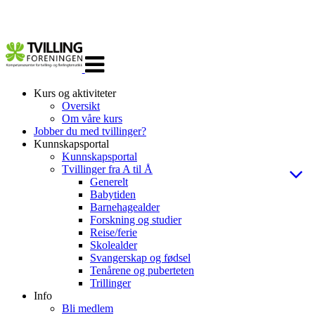
Veksle
navigasjon
Kurs og aktiviteter
Oversikt
Om våre kurs
Jobber du med tvillinger?
Kunnskapsportal
Kunnskapsportal
Tvillinger fra A til Å
Generelt
Babytiden
Barnehagealder
Forskning og studier
Reise/ferie
Skolealder
Svangerskap og fødsel
Tenårene og puberteten
Trillinger
Info
Bli medlem