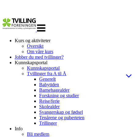
Veksle
navigasjon
Kurs og aktiviteter
Oversikt
Om våre kurs
Jobber du med tvillinger?
Kunnskapsportal
Kunnskapsportal
Tvillinger fra A til Å
Generelt
Babytiden
Barnehagealder
Forskning og studier
Reise/ferie
Skolealder
Svangerskap og fødsel
Tenårene og puberteten
Trillinger
Info
Bli medlem