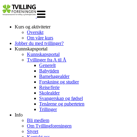
Veksle
navigasjon
Kurs og aktiviteter
Oversikt
Om våre kurs
Jobber du med tvillinger?
Kunnskapsportal
Kunnskapsportal
Tvillinger fra A til Å
Generelt
Babytiden
Barnehagealder
Forskning og studier
Reise/ferie
Skolealder
Svangerskap og fødsel
Tenårene og puberteten
Trillinger
Info
Bli medlem
Om Tvillingforeningen
Styret
Kontakt oss