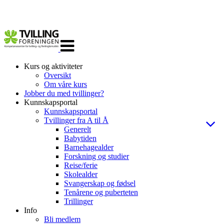
Veksle
navigasjon
Kurs og aktiviteter
Oversikt
Om våre kurs
Jobber du med tvillinger?
Kunnskapsportal
Kunnskapsportal
Tvillinger fra A til Å
Generelt
Babytiden
Barnehagealder
Forskning og studier
Reise/ferie
Skolealder
Svangerskap og fødsel
Tenårene og puberteten
Trillinger
Info
Bli medlem